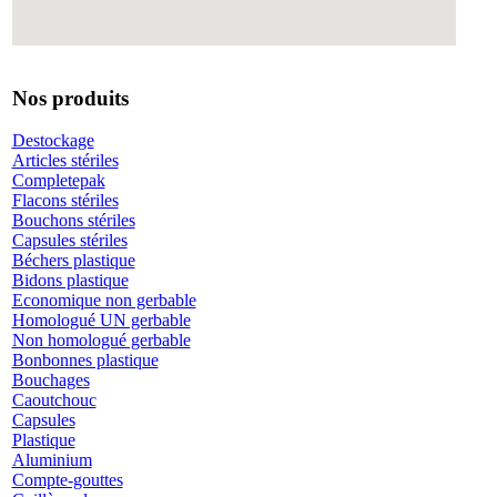
Nos produits
Destockage
Articles stériles
Completepak
Flacons stériles
Bouchons stériles
Capsules stériles
Béchers plastique
Bidons plastique
Economique non gerbable
Homologué UN gerbable
Non homologué gerbable
Bonbonnes plastique
Bouchages
Caoutchouc
Capsules
Plastique
Aluminium
Compte-gouttes