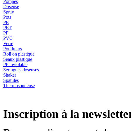
Pompes
Doseuse
Spray
Pots
PE
PET
PP
PVC
Verre
Poudreurs
Roll on plastique
Seaux plastique
PP inviolable
Seringues doseuses
Shaker
Spatules
Thermosoudeuse
Inscription à la newslette