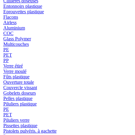
Cuillères doseuses
Entonnoirs plastique
Eprouvettes plastique
Flacons
Airless
Aluminium
COC
Glass Polymer
Multicouches
PE
PET
PP
Verre étiré
Verre moulé
Fûts plastique
Ouverture totale
Couvercle vissant
Gobelets doseurs
Pelles plastique
Piluliers plastique
PE
PET
Piluliers verre
Pissettes plastique
Pistolets pulvéris. à gachette