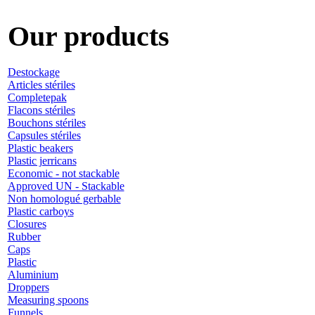
Our products
Destockage
Articles stériles
Completepak
Flacons stériles
Bouchons stériles
Capsules stériles
Plastic beakers
Plastic jerricans
Economic - not stackable
Approved UN - Stackable
Non homologué gerbable
Plastic carboys
Closures
Rubber
Caps
Plastic
Aluminium
Droppers
Measuring spoons
Funnels