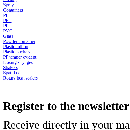
Spray
Containers
PE
PET
PP
PVC
Glass
Powder container
Plastic roll on
Plastic buckets
PP tamper evident
Dosing sirynges
Shakers
Spatulas
Rotary heat sealers
Register to the newsletter
Receive directly in your mai