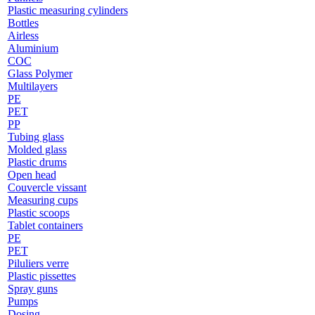
Plastic measuring cylinders
Bottles
Airless
Aluminium
COC
Glass Polymer
Multilayers
PE
PET
PP
Tubing glass
Molded glass
Plastic drums
Open head
Couvercle vissant
Measuring cups
Plastic scoops
Tablet containers
PE
PET
Piluliers verre
Plastic pissettes
Spray guns
Pumps
Dosing